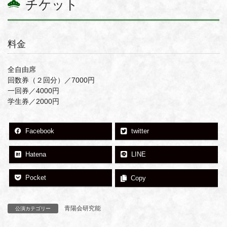
チケット
料金
全自由席
回数券（２回分）／7000円
一回券／4000円
学生券／2000円
Facebook
twitter
Hatena
LINE
Pocket
Copy
青陽会研究能
公演カテゴリー