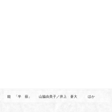
開場12時／開演12時半／16時ころ終演
開場 / 開演 / 終演
予定
会場
名古屋能楽堂
演目
能 「賀 茂」
吉沢 旭／井上松次郎 ほか
今枝 郁雄／鹿島 俊裕 〔佐藤友
狂言「栗 焼」
彦〕
能 「半 蔀」
山脇由美子／井上 蒼大 ほか