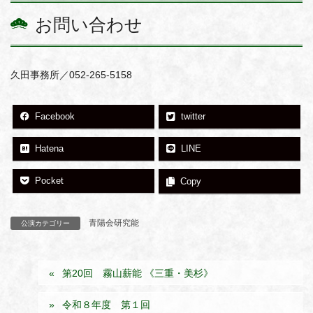
お問い合わせ
久田事務所／052-265-5158
Facebook
twitter
Hatena
LINE
Pocket
Copy
青陽会研究能
公演カテゴリー
第20回 霧山薪能 《三重・美杉》
令和８年度 第１回