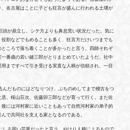
り、名古屋はことに子ども狂言が盛んに行われる土壌が
巨頭が鼎立し、シテ方よりも鼻息荒い状況だった。気に
、役割などでもめることも多く、狂言方だけいつまでも
のところで落ち着くことが多かったと言う。四師それぞ
実一番歳の若い鍵三郎がとりまとめていたようだ。社中
運用まですべて引き受ける実直な人柄が信頼され、一目
込んだものにはどなりつけ、ぶちのめしてまで稽古をつ
之丞、桜山荘次、佐藤卯三郎などが育って行く。また佐
、後には河村家に近いこともあって自然河村家の弟子的
並んで共同社を支える家となるのである。
むしろ固い芸風だったと言う。やはり人柄によるもので