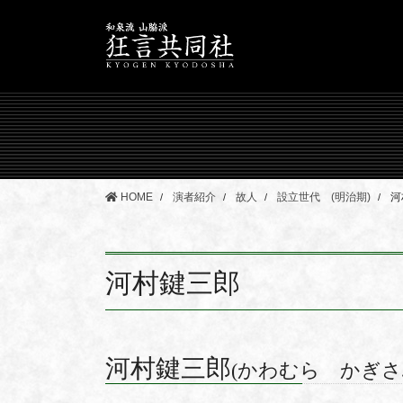
コ
ナ
ン
ビ
テ
ゲ
ン
ー
ツ
シ
に
ョ
移
ン
動
に
移
HOME
演者紹介
故人
設立世代 (明治期)
河
動
河村鍵三郎
河村鍵三郎
(かわむら かぎさ