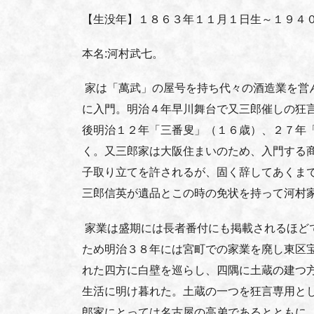
【生没年】１８６３年１１月１日生～１９４
本名:河村武七。
家は「萬武」の屋号を持ち代々の酒造業を営
に入門。明治４年早川舞台で又三郎催しの狂
後明治１２年「三番叟」（１６歳）、２７年
く。又三郎家は大阪住まいのため、入門する
子取り立てを許されるが、固く辞してあくま
三郎信英が遺品とこの時の免状を持って河村
家業は盛期には長者番付にも掲載されるほど
ため明治３８年には宮町での家業を廃し東区
れた四方に白壁を巡らし、四隅に土蔵の建つ
生活に明け暮れた。土蔵の一つを狂言専用と
郎家にとっては名古屋の高弟であるとともに