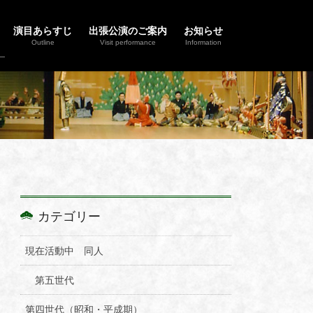
演目あらすじ
出張公演のご案内
お知らせ
Outline
Visit performance
Information
カテゴリー
現在活動中 同人
第五世代
第四世代（昭和・平成期）