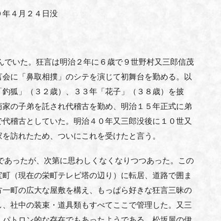
０年４月２４日没
んでいた。狂言は明治２年に６歳で９世野村又三郎信茂
言会に「鼻取相撲」のシテを演じて初舞台を勤める。以
「釣狐」（３２歳）、３３年「花子」（３８歳）を披
商家の子弟を託され代稽古を勤め、明治１５年正式に弟
で代稽古としていた。明治４０年又三郎没後に１０世又
家を訪れたため、ついにこれを受けたと言う。
であったが、次第に思わしくなくなりつつあった。この
宝町（現在の栄町テレビ塔の辺り）に転居、道路で囲ま
方一町の広大な屋敷を構え、もっぱら好きな狂言三昧の
し、社中の装束・道具類もすべてここで管理した。又三
、パトロン的な存在でもあったようである。松坂屋の伊