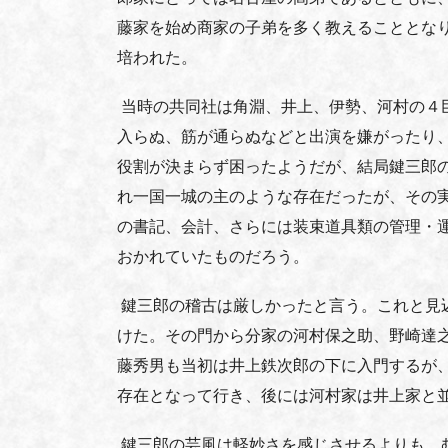
藤家を始め商家の子弟を多く教えることとな
培われた。
当時の共同社は角淵、井上、伊勢、河村の４
入らぬ、筋が通らぬなどと出演を嫌がったり
役割が決まらず困ったようだが、結局鍵三郎
れ一国一城の主のような存在だったが、その
の書記、会計、さらには装束道具類の管理・
おかれていたものだろう。
鍵三郎の稽古は厳しかったと言う。これと見
けた。その門から分家の河村保之助、野崎達
藤秀男も当初は井上鉄次郎の下に入門するが
存在となって行き、後には河村家は井上家と
鍵三郎の芸風は軽妙さを感じさせるよりも、