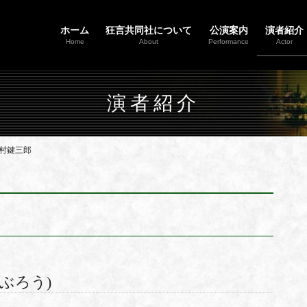
ホーム
狂言共同社について
公演案内
演者紹介
Home
About
Performance
Actor
演者紹介
村鍵三郎
ぶろう)