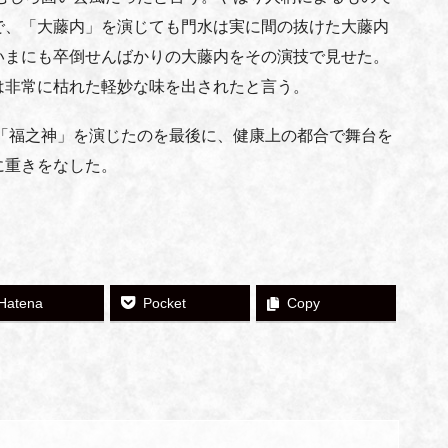
で、「大藤内」を演じても門水は実に間の抜けた大藤内
いまにも卒倒せんばかりの大藤内をその演技で見せた。
は非常に枯れた軽妙な味を出されたと言う。
「福之神」を演じたのを最後に、健康上の都合で舞台を
に重きをなした。
Hatena
Pocket
Copy