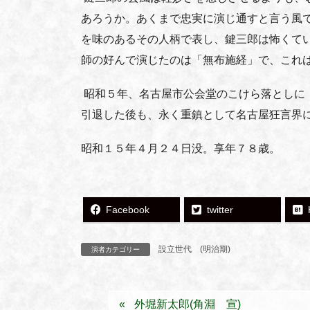
あろうか。あくまで忠実に演じ通すと言う風
を味のあるその人柄で表し、鍵三郎は怖くて
師の好んで演じたのは「無布施経」で、これ
昭和５年、名古屋市公会堂のこけら落としに
引退した後も、永く重鎮として名古屋狂言界
昭和１５年４月２４日没。享年７８歳。
Facebook
twitter
設立世代 (明治期)
演者カテゴリー
外堀新太郎(角淵 宣)